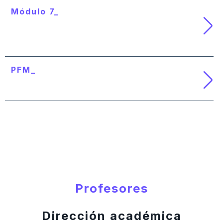
Módulo 7_
Experiencias reales en otros sectores
económicos
PFM_
Proyecto de fin de máster
Profesores
Dirección académica