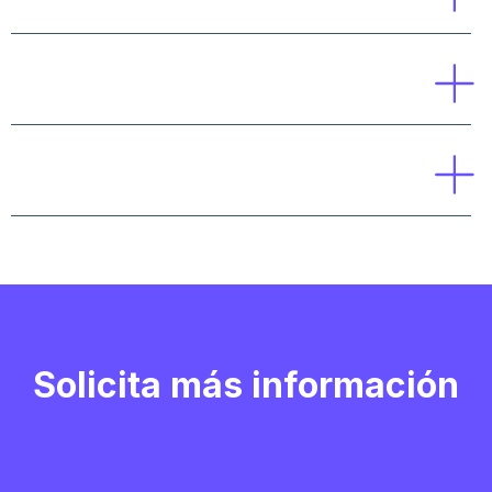
¿Se actualiza el contenido?
¿Qué salidas profesionales tiene?
Solicita más información