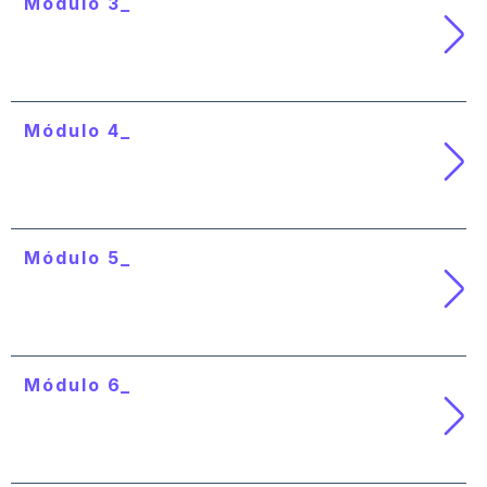
Módulo 3_
Blockchain, tokenización y
criptoeconomía
Módulo 4_
Blockchain, sector bancario e
identidad digital
Módulo 5_
Blockchain, Industria 4.0 y procesos
logísticos
Módulo 6_
Web 3: Blockchain, Metaverso y NFTs
(Non-fungible tokens)