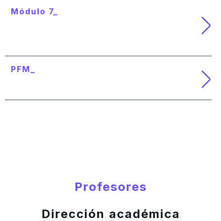
Módulo 7_
Experiencias reales en otros sectores
económicos
PFM_
Proyecto de fin de máster
Profesores
Dirección académica