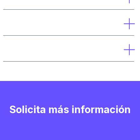
¿Se actualiza el contenido?
¿Qué salidas profesionales tiene?
Solicita más información