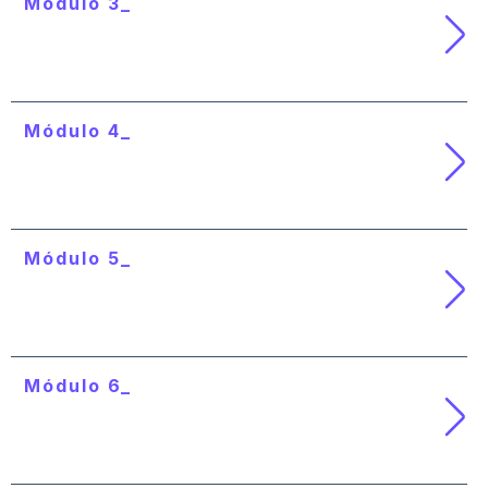
Módulo 3_
Blockchain, tokenización y
criptoeconomía
Módulo 4_
Blockchain, sector bancario e
identidad digital
Módulo 5_
Blockchain, Industria 4.0 y procesos
logísticos
Módulo 6_
Web 3: Blockchain, Metaverso y NFTs
(Non-fungible tokens)